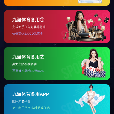
本文系原创
网站首页
/
开云ty官网中国有限公司
/
新闻
Copyright © 2002-2025 开云ty官网中国有限公司 All rights reserved.
蒙ICP备2022002449号-1