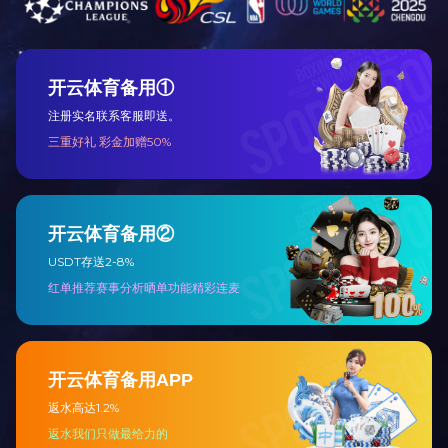
19
开云
20
凉城
21
开云
22
乌兰
23
开云
24
开云
25
鄂尔
26
开云
27
鄂尔
28
棋盘
29
平庄
30
鄂尔
31
开云
32
中盐
33
开云