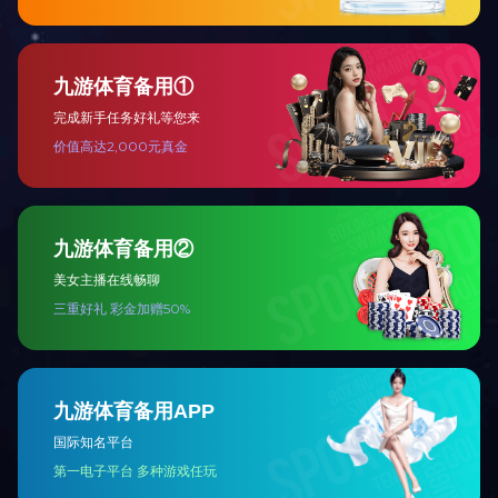
开云
34
石料矿
35
开云
36
阿拉
37
中盐
38
青海
网站首页
/
开云ty官网中国有限公司
/
新闻
Copyright © 2002-2025 开云ty官网中国有限公司 All rights reserved.
蒙ICP备2022002449号-1