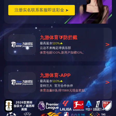
联系我们
联系我们
Contact us
电话：0471-5223613
投诉电话：0471-5223607
邮箱：imzs@imzs.com.cn
网址：/
地址：开云ty官网中国有限公司自治区呼和
浩特市赛罕区鄂尔多斯东街12号银联大厦10
层