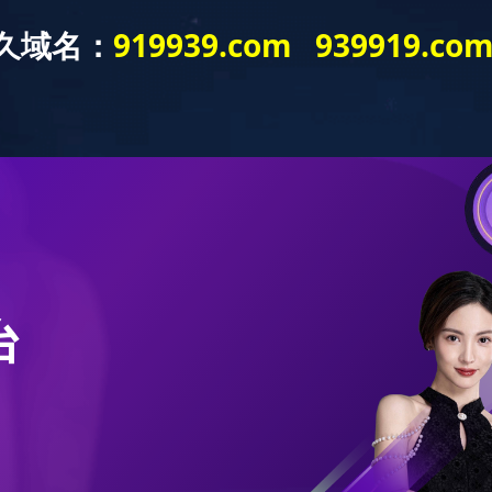
开云ty官网中国有
工程咨询
项目管理
限公司