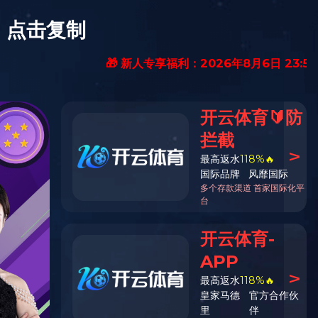
节能环保
专家登记
人才招聘