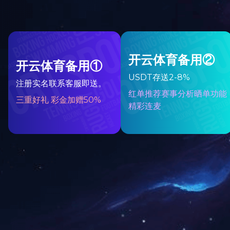
节能服务
环保服务
查
全区
碳服务
有
联系我们
业
Contact us
瞻
电话：0471-5223613
投诉电话：0471-5223607
查项
邮箱：imzs@imzs.com.cn
有
网址：/
地址：开云ty官网中国有限公司自治区呼和
供稿
浩特市赛罕区鄂尔多斯东街12号银联大厦10
校对