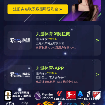
致。项目多联
节能服务
值及能效等级》
项目实际
《鄂尔多斯市
环保服务
能报告的审查
因企业目
碳服务
增加值能耗进
综合以上
联系我们
Contact us
电话：0471-5223613
投诉电话：0471-5223607
邮箱：imzs@imzs.com.cn
网址：/
地址：开云ty官网中国有限公司自治区呼和
浩特市赛罕区鄂尔多斯东街12号银联大厦10