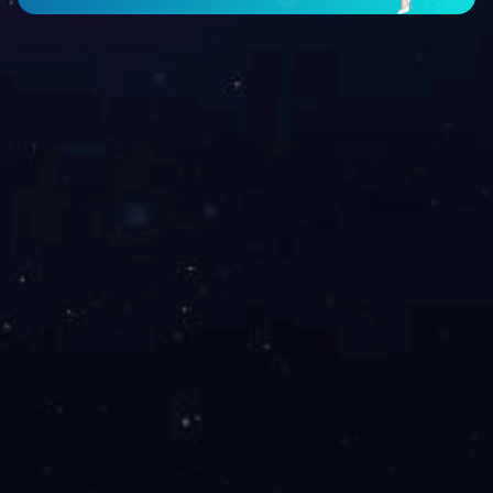
本文系原创稿
网站首页
/
开云ty官网中国有限公司
/
新闻
Copyright © 2002-2025 开云ty官网中国有限公司 All rights reserved.
蒙ICP备2022002449号-1
司所