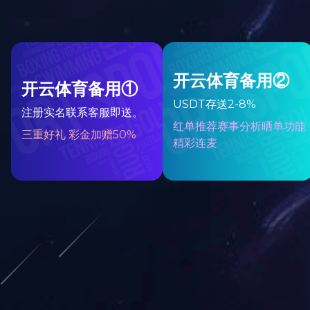
节能服务
环保服务
碳服务
联系我们
Contact us
电话：0471-5223613
投诉电话：0471-5223607
邮箱：imzs@imzs.com.cn
网址：/
地址：开云ty官网中国有限公司自治区呼和
浩特市赛罕区鄂尔多斯东街12号银联大厦10