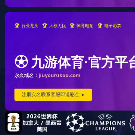
节能环保
Energy Saving And Environmental Protection
公司简介
资质荣誉
估服
行业地位
和工
专业团队
公司业绩
编制