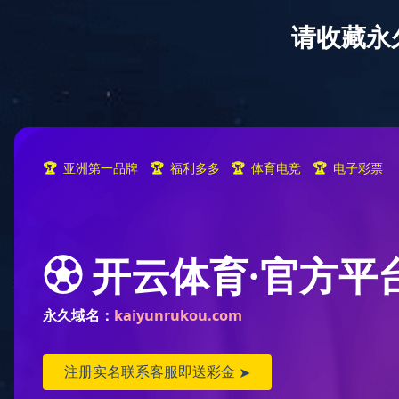
网站首页
开云ty官网中国有
新闻动态
限公司