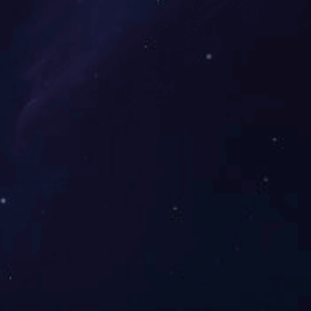
本文系原创稿件，仅代表作者立场，任何单位以及个人未经许可