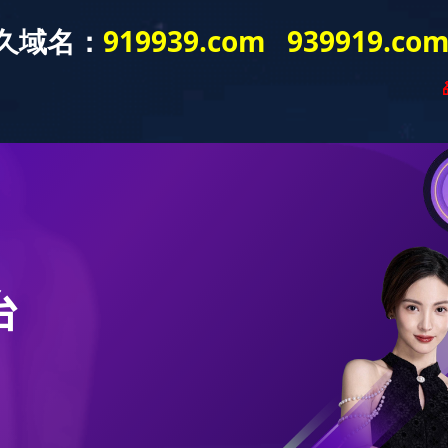
开云ty官网中国有
工程咨询
项目管理
限公司