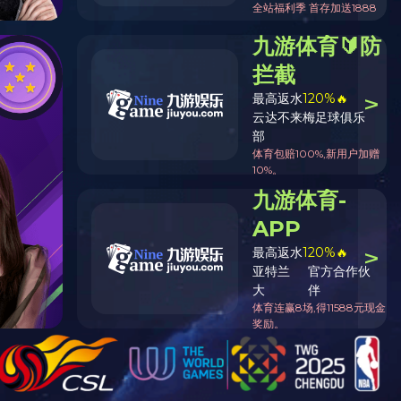
当前位置：
首页
>>开云ty官网中国有限公司>>公司资质
质
量：
1902
次