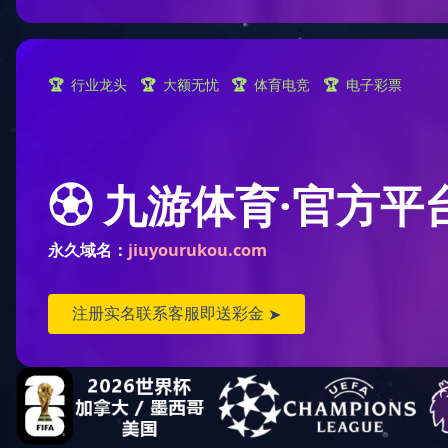
今天是：2026年8月6日 星期四
开云ty官网中国有限公司
About us
公司简介
组织机构
公司资质
公司荣誉
公司业绩