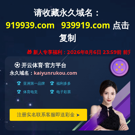
网站首页
开云ty官网中国有
新闻动态
开云t
限公司