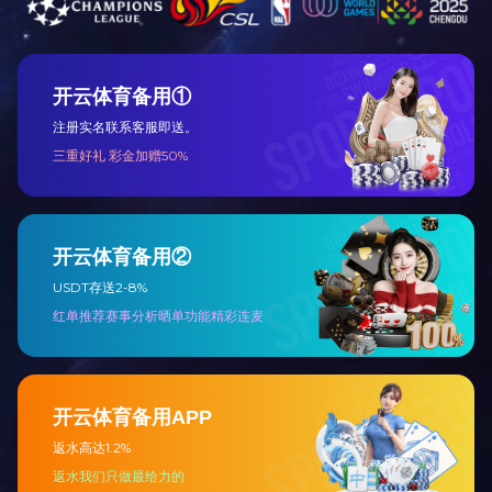
网站首页
/
开云ty官网中国有限公司
/
新闻
Copyright © 2002-2025 开云ty官网中国有限公司 All rights reserved.
蒙ICP备2022002449号-1