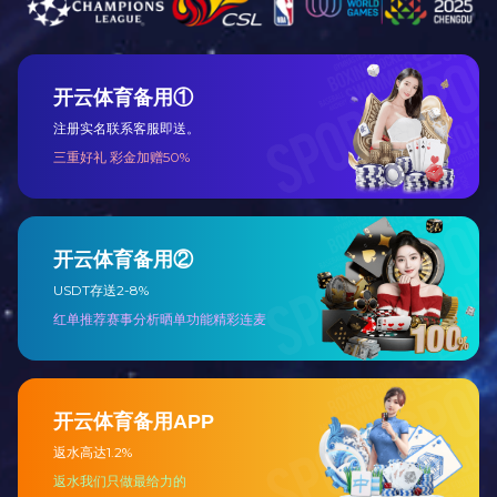
3.13
供应商与
管理关系的不同单
3.14
被中国政
在有效期内的供应
3.15
本项目不
4.
报名及磋商文件
4.1
符合上述条件
页复印加盖公章并扫
4.2.
磋商文件
注：供应商
退回。
（1）法定代
（2）企业营
（3）提供中
直辖市范围内通信
（4）供应商
截图等（加盖公章
（5）提供
供
任事故的承诺函，
（6）
提供供应
截图；
（7）提供
供应