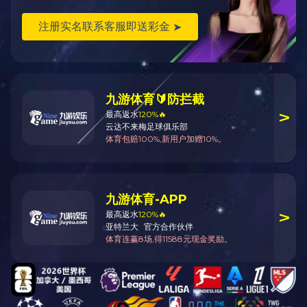
3.
服务地点：
电话：0471-5223613
4.
服务期：自
3.
供应商资格条件
投诉电话：0471-5223607
3.1.
供应商必
邮箱：imzs@imzs.com.cn
3.2.
供应商须
网址：/
3.3.
供应商须
治区、直辖市范围
地址：开云ty官网中国有限公司自治区呼和
3.4
供应商须
浩特市赛罕区鄂尔多斯东街12号银联大厦10
3.5
供应商20
3.6
供应商没有被
层
的相关证明截图；
3.7
供应商没有被
站查询的相关证明
3.8
供应商须提供
3.9
供应商财
3.10
供应商与
上市公司），以个
3.11
供应商具
资子公司及其控股
3.12
供应商与
标项目投标。