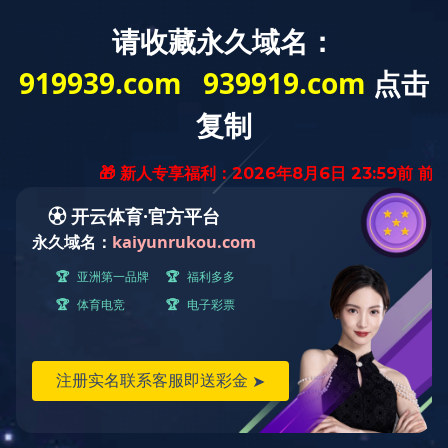
网站首页
开云ty官网中国有
新闻动态
开云t
限公司