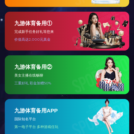
室，
逾期送达或
5.3本项
5.4
出现以
5.4.1 
5.4.2 
5.4.3
六、发布公告的
本项目磋商
（http://www
除上述外，
采购
采购代理机构为
采购代理机构
保
七、其他
根据采购人要
集，委托招标代
入库流程可在人
八、联系方式
采购人：中