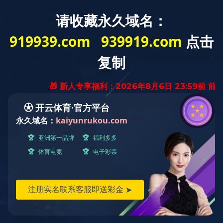
网站首页
开云ty官网中国有
新闻动态
开云t
限公司