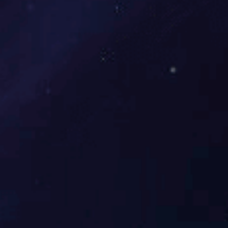
司各民族干部
整个展览
ty官网中国
各民族团结起
籽”一样紧紧