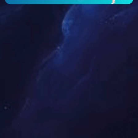
主题展以
务 担当奋进”
总书记200
许，阐释了“
质量发展奋力