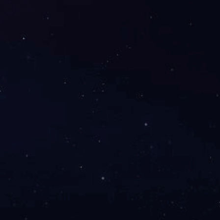
公司予以追责。
综合部
2024年9月26日
节能环保
/
专家登记
/
人才招聘
赛罕区鄂尔多斯东街