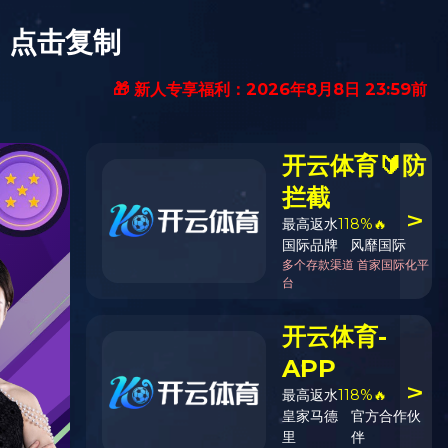
节能环保
专家登记
人才招聘