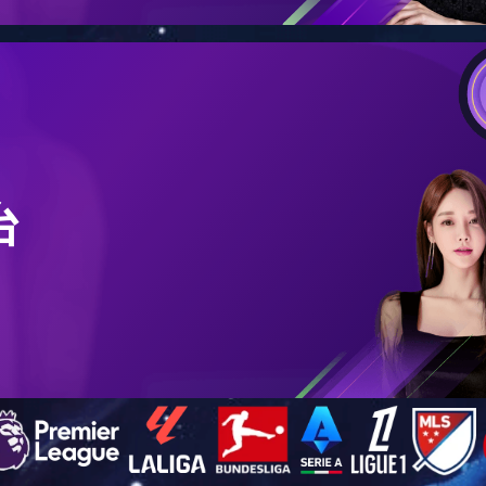
通知公告
2024年“国庆节”放假调休及开始执
发布时间：2024-09-26 浏览
根据《国务院办公厅关于2024年部分节假日安排的通
司国庆节放假调休及开始执行冬季工作时间的安排通
一、放假调休时间
10月1日（周二）至10月7日（周一）、放假调休。共
9月29日（周日）、10月12日（周六）、正常上班。
二、执行冬季工作时间