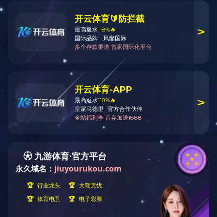
今天是：2026年8月6日 星期四
联系我们
开云ty官网中国有限公司
About us
电话：0471-52236
投诉电话：0471-52
公司简介
邮箱：imzs@imzs.c
网址：/
组织机构
地址：呼和浩特市
公司资质
公司荣誉
公司业绩