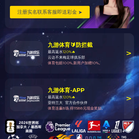
联系我们
联系我们
Contact us
电话：0471-5223613
投诉电话：0471-5223607
邮箱：imzs@imzs.com.cn
网址：/
地址：开云ty官网中国有限公司自治区呼和
浩特市赛罕区鄂尔多斯东街12号银联大厦10
层