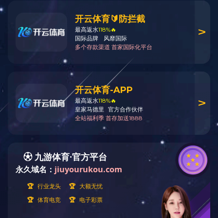
环保服务
节能环保
Energy Saving And Environmental Protection
顺利完成土默
开云ty官网
公司简介
开云ty官网
资质荣誉
资源综合利用评价
开云ty官网
行业地位
勒…
镶黄旗绿色农
专业团队
2023年度
我司审核指
公司业绩