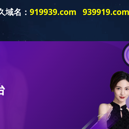
开云ty官网中国有
工程咨询
项目管理
限公司