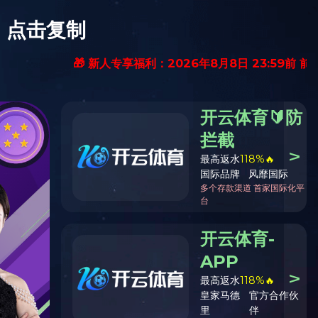
节能环保
专家登记
人才招聘