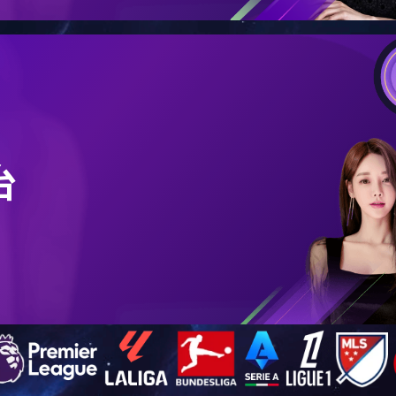
人才招聘
招聘| 开云ty官网中国有限公司中实公司诚邀有志于投身固定资产投资领
2024年招聘信息（规划咨询师）
2023年招聘信息
<<
>>