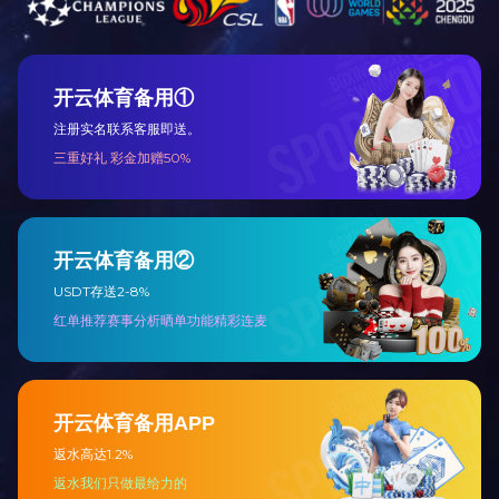
网站首页
/
开云ty官网中国有限公司
/
新闻
Copyright © 2002-2025 开云ty官网中国有限公司 All rights reserved.
蒙ICP备2022002449号-1