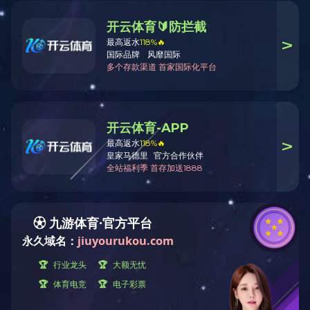
可行性研究
工程咨询
Project Consultancy
《开云ty官
《科尔沁左翼
规划
《关于受拜
项目咨询
《阿拉善右
评估咨询
扎兰屯油库
全过程咨询
呼伦贝尔东
八拜油库储
可行性研究