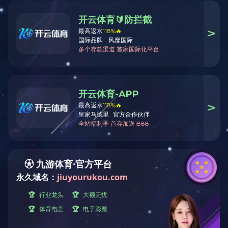
规划
工程咨询
Project Consultancy
《呼和浩特经
《乌海乌达
规划
准格尔旗“十
项目咨询
我公司成功为
评估咨询
《呼和浩特中
全过程咨询
锡林郭勒盟畜
我司“十四五
可行性研究