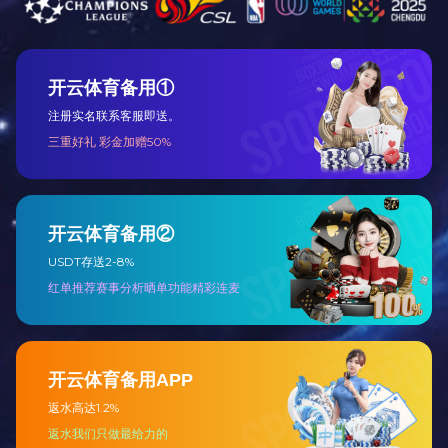
五、三
工程咨询、
14001:20
六、荣
开云ty
国家税务
中国工程
中国采购与
中国招标
开云ty
开云ty官
理机构”荣誉
七、服
服务足迹
市。涉足煤炭
建筑、农业林
八、行