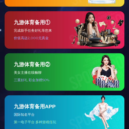
中国工程
许经营专业委
事。
开云ty
程协会副会长
九、业
近5年，工
云ty官网中国
保涉及投资62
十、价
企业愿景
经营理念
质量方针
文化理念