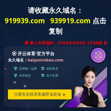
网站首页
开云ty官网中国有
新闻动态
开云t
限公司