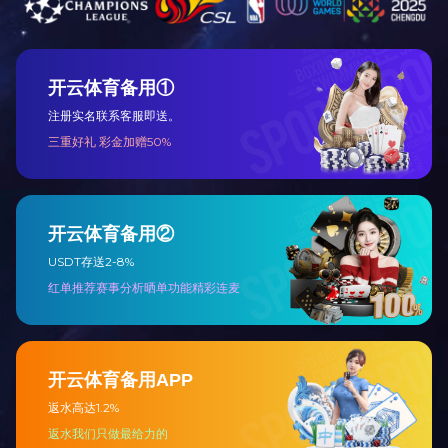
网站首页
/
开云ty官网中国有限公司
/
新闻
Copyright © 2002-2025 开云ty官网中国有限公司 All rights reserved.
蒙ICP备2022002449号-1