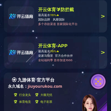
今天是：2026年8月7日 星期五
文化活动
新闻动态
News
集团新闻
招标公司新闻
节能公司新闻
项目公司新闻
分公司新闻