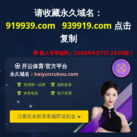
网站首页
开云ty官网中国有
新闻动态
开云t
限公司