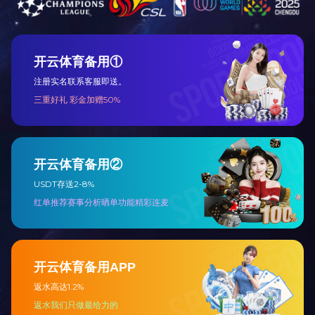
网站首页
/
开云ty官网中国有限公司
/
新闻
Copyright © 2002-2025 开云ty官网中国有限公司 All rights reserved.
蒙ICP备2022002449号-1